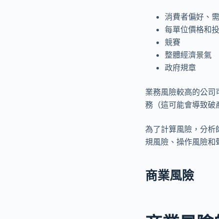
消費者偏好、
每單位價格和
競賽
整體經濟景氣
政府規章
業務風險較高的公司
務（這可能會導致破
為了計算風險，分析
規風險、操作風險和
商業風險