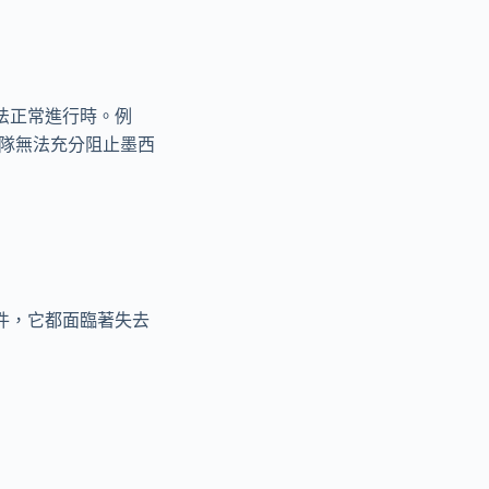
法正常進行時。例
團隊無法充分阻止墨西
件，它都面臨著失去