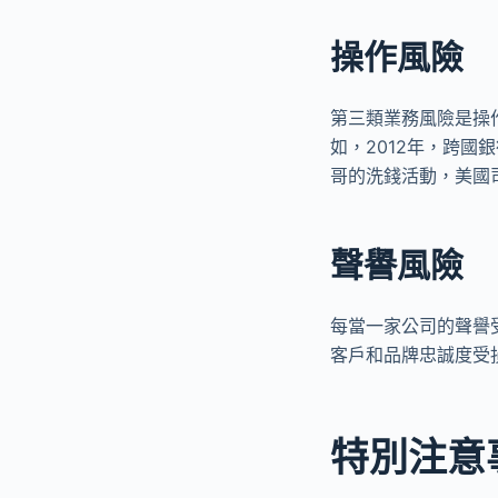
操作風險
第三類業務風險是操
如，2012年，跨
哥的洗錢活動，美國
聲譽風險
每當一家公司的聲譽
客戶和品牌忠誠度受
特別注意