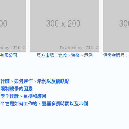
有限公司
買方市場：定義、特徵、示例
保證金購買：
是什麼、如何運作、示例以及優缺點
解限制競爭的因素
濟學？理論、目標和應用
期？它是如何工作的、需要多長時間以及示例