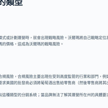
的類型
模式或計劃運營時，就會出現戰略風險。沃爾瑪將自己戰略定位
瑪的價格，這成為沃爾瑪的戰略風險。
合規風險，合規風險主要出現在受到高度監管的行業和部門，例
要求美國的批發商必須將葡萄酒出售給零售商（然後零售商將其
有這種類型的分銷系統；當品牌無法了解其運營所在州的具體要