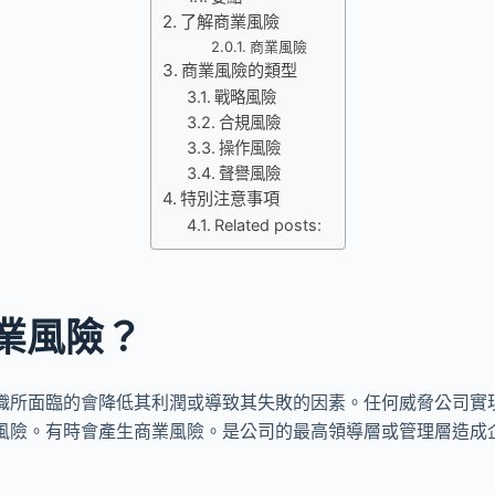
了解商業風險
商業風險
商業風險的類型
戰略風險
合規風險
操作風險
聲譽風險
特別注意事項
Related posts:
業風險？
織所面臨的會降低其利潤或導致其失敗的因素。任何威脅公司實
風險。有時會產生商業風險。是公司的最高領導層或管理層造成