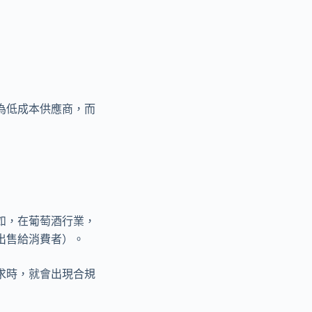
為低成本供應商，而
如，在葡萄酒行業，
出售給消費者）。
求時，就會出現合規