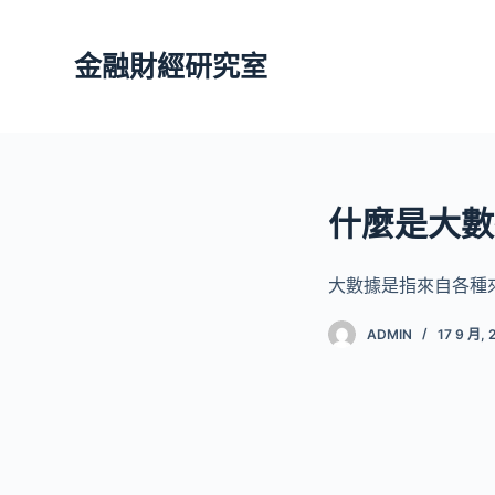
跳
至
金融財經研究室
主
要
內
容
什麼是大數
大數據是指來自各種
ADMIN
17 9 月, 