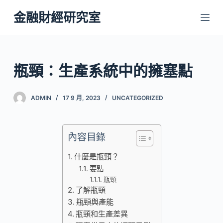
跳
金融財經研究室
至
主
要
內
瓶頸：生產系統中的擁塞點
容
ADMIN
17 9 月, 2023
UNCATEGORIZED
內容目錄
什麼是瓶頸？
要點
瓶頸
了解瓶頸
瓶頸與產能
瓶頸和生產差異