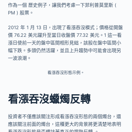
作為一個 歷史例子，讓我們考慮一下菲利普莫里斯 (
PM ) 股票。
2012 年 1 月 13 日，出現了看漲吞沒模式；價格從開盤
價 76.22 美元躍升至當日收盤價 77.32 美元。1 這一看
漲日使前一天的盤中區間相形見絀，該股在盤中區間小
幅下跌。多頭仍然活躍，並且上升趨勢中可能會出現另
一波浪潮。
看漲吞沒形態示例。
看漲吞沒蠟燭反轉
投資者不僅應該關注形成看漲吞沒形態的兩個燭台，還
應該關注前面的燭台，這種更大的背景將更清楚地表明
看漲吞沒形態是否標誌著真正的趨勢反轉 。