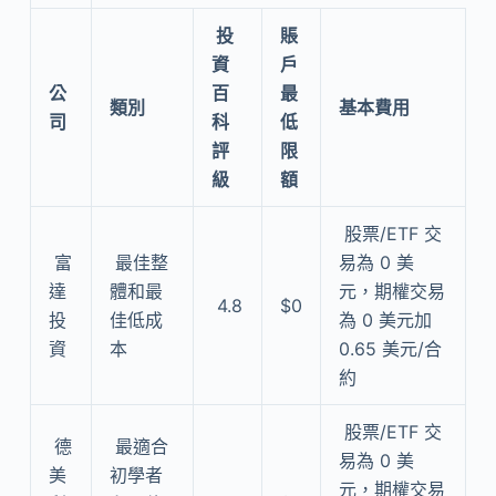
投
賬
資
戶
公
百
最
類別
基本費用
司
科
低
評
限
級
額
股票/ETF 交
富
最佳整
易為 0 美
達
體和最
元，期權交易
4.8
$0
投
佳低成
為 0 美元加
資
本
0.65 美元/合
約
股票/ETF 交
德
最適合
易為 0 美
美
初學者
元，期權交易