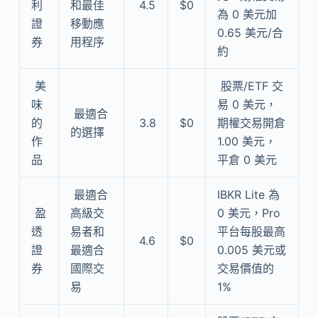
利
和最佳
4.5
$0
為 0 美元加
證
移動應
0.65 美元/合
券
用程序
約
美
股票/ETF 交
味
易 0 美元，
最適合
的
3.8
$0
期權交易開倉
的選擇
作
1.00 美元，
品
平倉 0 美元
最適合
IBKR Lite 為
盈
高級交
0 美元，Pro
透
易者和
平台每股最高
4.6
$0
證
最適合
0.005 美元或
券
國際交
交易價值的
易
1%