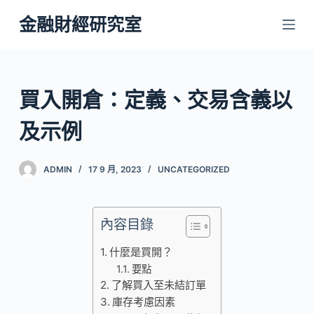
跳
金融財經研究室
至
主
要
內
買入開倉：定義、交易含義以
容
及示例
ADMIN
17 9 月, 2023
UNCATEGORIZED
內容目錄
什麼是買開？
要點
了解買入至未結訂單
庫存考慮因素