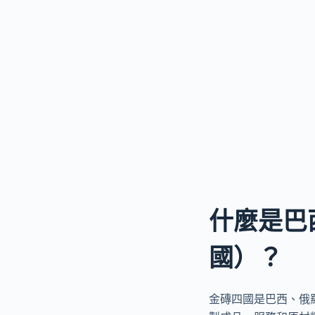
什麼是巴
國）？
金磚四國是巴西、俄羅