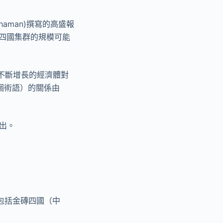
othaman)撰寫的高盛報
磚四國集群的規模可能
不斷增長的經濟體對
一個術語）的關係由
逐出。
包括金磚四國（中