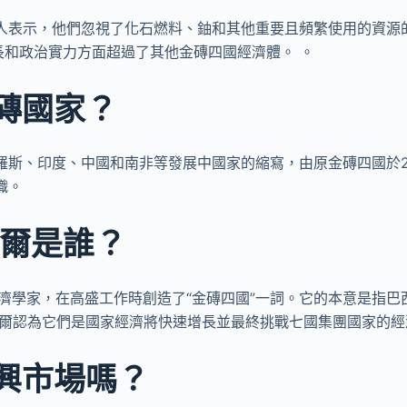
人表示，他們忽視了化石燃料、鈾和其他重要且頻繁使用的資源
增長和政治實力方面超過了其他金磚四國經濟體。 。
磚國家？
羅斯、印度、中國和南非等發展中國家的縮寫，由原金磚四國於2
織。
尼爾是誰？
經濟學家，在高盛工作時創造了“金磚四國”一詞。它的本意是指巴
奧尼爾認為它們是國家經濟將快速增長並最終挑戰七國集團國家的
興市場嗎？