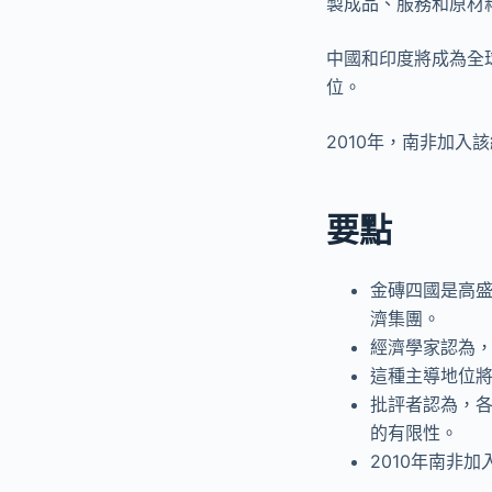
製成品、服務和原材
中國和印度將成為全
位。
2010年，南非加入
要點
金磚四國是高盛
濟集團。
經濟學家認為，
這種主導地位
批評者認為，
的有限性。
2010年南非