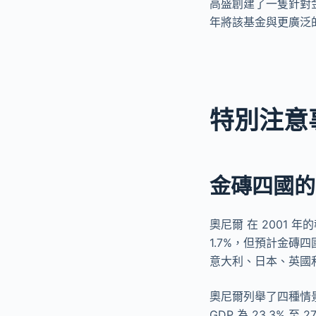
高盛創建了一隻針對
年將該基金與更廣泛
特別注意
金磚四國的
奧尼爾 在 2001 
1.7%，但預計金
意大利、日本、英國
奧尼爾列舉了四種情景
GDP 為 23.3% 至 2