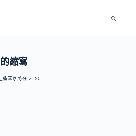
非的縮寫
國家將在 2050