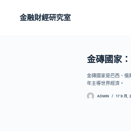
跳
至
金融財經研究室
主
要
內
容
金磚國家：
金磚國家是巴西、俄
年主導世界經濟。
ADMIN
17 9 月, 