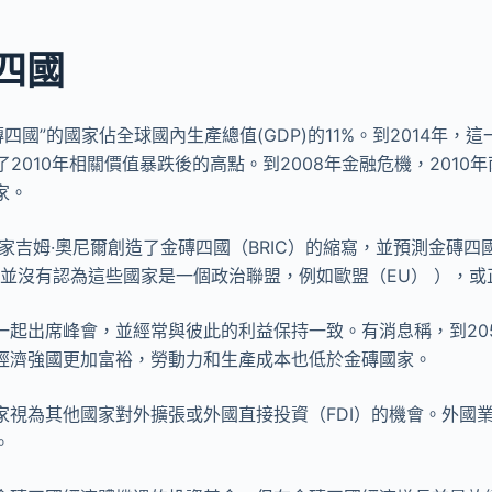
四國
磚四國”的國家佔全球國內生產總值(GDP)的11%。到2014年，
了2010年相關價值暴跌後的高點。到2008年金融危機，2010
家。
學家吉姆·奧尼爾創造了金磚四國（BRIC）的縮寫，並預測金磚
文並沒有認為這些國家是一個政治聯盟，例如歐盟（EU） ），
一起出席峰會，並經常與彼此的利益保持一致。有消息稱，到20
經濟強國更加富裕，勞動力和生產成本也低於金磚國家。
家視為其他國家對外擴張或外國直接投資（FDI）的機會。外國
。