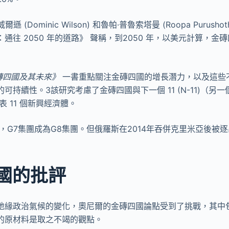
遜 (Dominic Wilson) 和魯帕·普魯索塔曼 (Roopa Purush
通往 2050 年的道路》 聲稱，到2050 年，以美元計算，金
金磚四國及其未來》
一書重點關注金磚四國的增長潛力，以及這些
可持續性。3該研究考慮了金磚四國與下一個 11 (N-11)（另
，代表 11 個新興經濟體。
後，G7集團成為G8集團。但俄羅斯在2014年吞併克里米亞後被
國的批評
地緣政治氣候的變化，奧尼爾的金磚四國論點受到了挑戰，其中
的原材料是取之不竭的觀點。